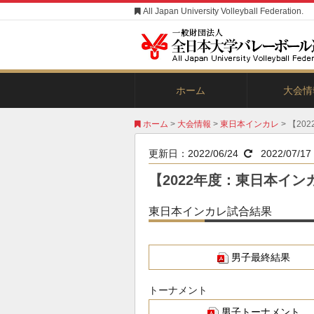
All Japan University Volleyball Federation.
ホーム
大会情
全日本イン
東日本イン
西日本イン
ビーチバレ
ホーム
>
大会情報
>
東日本インカレ
> 【2
更新日：
2022/06/24
2022/07/17
【2022年度：東日本イ
東日本インカレ試合結果
男子最終結果
トーナメント
男子トーナメント