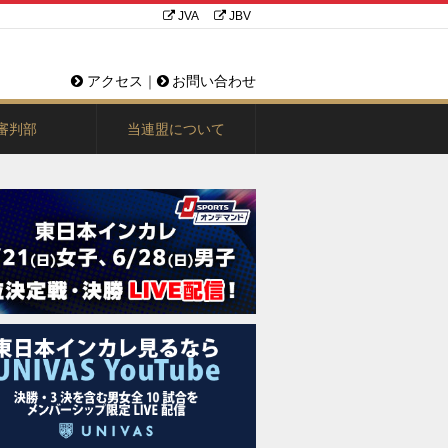
JVA
JBV
アクセス
｜
お問い合わせ
審判部
当連盟について
規則・規定・議事録
お問い合わせ