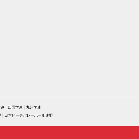
学連
四国学連
九州学連
盟
日本ビーチバレーボール連盟