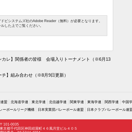
ビシステムズ社のAdobe Reader（無料）が必要となります。
ールした上でご覧ください。
インカレ】関係者の皆様 会場入りトーナメント（※6月13
ビーチ】組み合わせ（※8月9日更新）
ル連盟
北海道学連
東北学連
北信越学連
関東学連
東海学連
関西学連
中国
レーボールリーグ機構
日本実業団バレーボール連盟
日本クラブバレーボール連
〒101-0035
東京都千代田区神田紺屋町４６風月堂ビル４０５