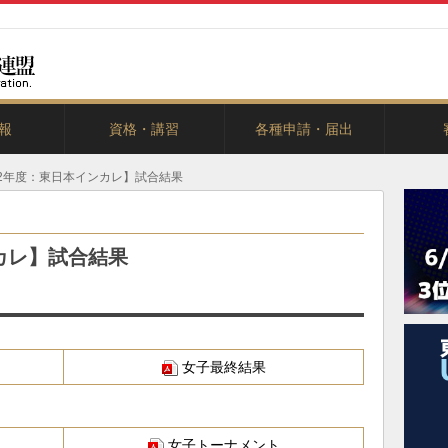
報
資格・講習
各種申請・届出
カレ
カレ
カレ
ー
022年度：東日本インカレ】試合結果
ンカレ】試合結果
女子最終結果
女子トーナメント