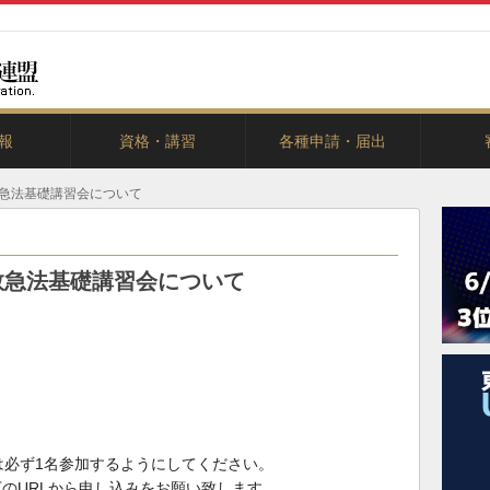
報
資格・講習
各種申請・届出
カレ
カレ
カレ
ー
救急法基礎講習会について
救急法基礎講習会について
は必ず1名参加するようにしてください。
のURLから申し込みをお願い致します。