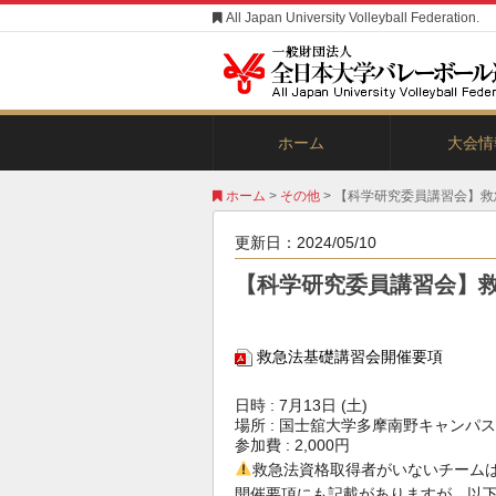
All Japan University Volleyball Federation.
ホーム
大会情
全日本イン
東日本イン
西日本イン
ビーチバレ
ホーム
>
その他
> 【科学研究委員講習会】
更新日：
2024/05/10
【科学研究委員講習会】
救急法基礎講習会開催要項
日時 : 7月13日 (土)
場所 : 国士舘大学多摩南野キャンパス
参加費 : 2,000円
救急法資格取得者がいないチーム
開催要項にも記載がありますが、以下