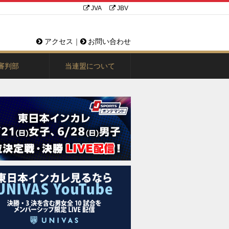
JVA
JBV
アクセス
｜
お問い合わせ
審判部
当連盟について
規則・規定・議事録
お問い合わせ